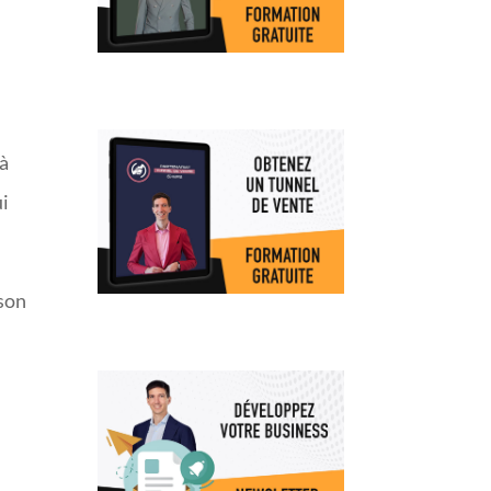
.
 à
ui
ison