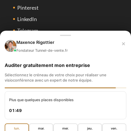
Pinterest
LinkedIn
Telegram
Spotify
×
Maxence Rigottier
Fondateur Tunnel-de-vente.fr
Tiktok
Auditer gratuitement mon entreprise
Sélectionnez le créneau de votre choix pour réaliser une
visioconférence avec un expert de notre équipe.
Vivre de son site Internet
-
Blog
-
Tunnels de Vente
Plus que quelques places disponibles
Copyright - Maxence Rigottier | MR INTERNET OÜ Parnu mnt 126-
01:48
50 Tallinn, Kesklinna Linnaosa, Harjumaa 11313 Tallinn Estonie |
Tous droits réservés
lun.
mar.
mer.
jeu.
ven.