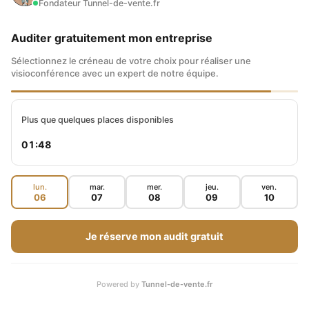
Fondateur Tunnel-de-vente.fr
Auditer gratuitement mon entreprise
Sélectionnez le créneau de votre choix pour réaliser une
Durant le test A/B, deux versions d’une page
visioconférence avec un expert de notre équipe.
sont comparées. Le but est de déterminer la
plus performante.
Plus que quelques places disponibles
01:47
Les tests multivariés analysent plusieurs
variantes simultanément. Ils visent à affiner
lun.
mar.
mer.
jeu.
ven.
06
07
08
09
10
l’expérience utilisateur et à augmenter le taux
de conversion.
Je réserve mon audit gratuit
Ces décisions sont basées sur des données
Powered by
Tunnel-de-vente.fr
concrètes. Elles visent :