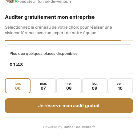
QUEL CAPITAL POUR VIVRE DES
Fondateur Tunnel-de-vente.fr
DIVIDENDES ?
Auditer gratuitement mon entreprise
Une stratégie d’investissement puissante
Sélectionnez le créneau de votre choix pour réaliser une
visioconférence avec un expert de notre équipe.
pour vivre de la bourse consiste à investir dans
des entreprises qui versent des dividendes. On
Plus que quelques places disponibles
parle également de rendement : une société
01:47
qui cote au prix de 100€ et qui verse 3€ de
dividende par action par an a un rendement de
lun.
mar.
mer.
jeu.
ven.
06
07
08
09
10
3%.
Je réserve mon audit gratuit
Comment percevoir des dividendes
À lire
sereinement en bourse ?
Powered by
Tunnel-de-vente.fr