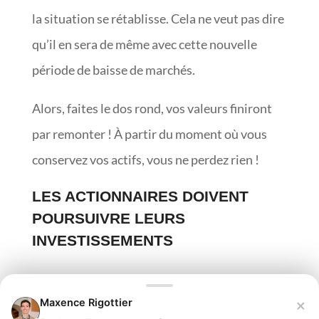
la situation se rétablisse. Cela ne veut pas dire
qu’il en sera de même avec cette nouvelle
période de baisse de marchés.
Alors, faites le dos rond, vos valeurs finiront
par remonter ! À partir du moment où vous
conservez vos actifs, vous ne perdez rien !
LES ACTIONNAIRES DOIVENT
POURSUIVRE LEURS
INVESTISSEMENTS
S’il y a bien un moment où il faut rentrer en
×
Maxence Rigottier
bourse, c’est bien en situation de chute des