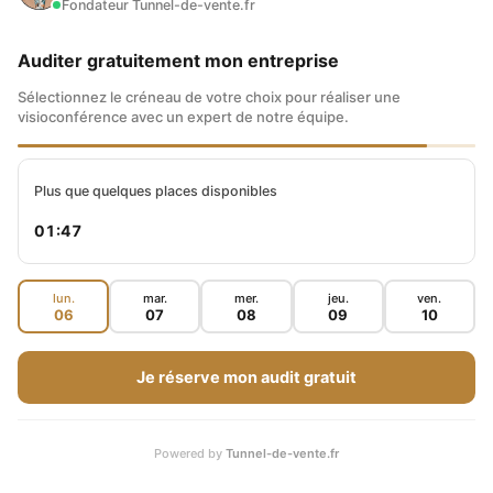
Fondateur Tunnel-de-vente.fr
marchés, quand beaucoup d’investisseurs
vendent leurs actifs… Si vous avez écouté mes
Auditer gratuitement mon entreprise
conseils, vous avez conservé des fonds pour
Sélectionnez le créneau de votre choix pour réaliser une
visioconférence avec un expert de notre équipe.
pouvoir investir.
Plus que quelques places disponibles
D’ailleurs, plutôt que de placer tout votre
01:46
capital en une seule fois,
fractionnez les
sommes sur plusieurs périodes
pour
lun.
mar.
mer.
jeu.
ven.
bénéficier de cours à la hausse comme à la
06
07
08
09
10
baisse. On ne peut jamais savoir si on achète
Je réserve mon audit gratuit
au plus bas…
LES INVESTISSEURS DOIVENT
Powered by
Tunnel-de-vente.fr
CHERCHER DES ACTIONS QUI SE