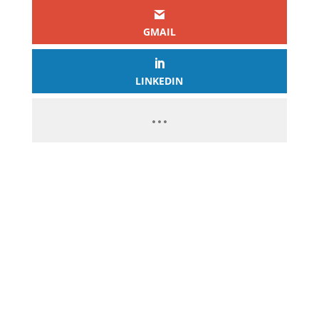
GMAIL
LINKEDIN
BOURSE
GAGNEZ
EN MOYENNE
20% DE
RENTABILITÉ PAR AN EN 10
MINUTES PAR MOIS GRÂCE À LA
BOURSE