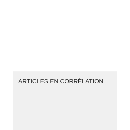
CLIQUEZ ICI ET RECEVEZ
IMMÉDIATEMENT LA DERNIÈRE
ACTION AJOUTÉE AU
PORTEFEUILLE D'UN TRADER
PRO
ARTICLES EN CORRÉLATION