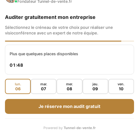
Fondateur Tunnel-de-vente.fr
cantonne pas aux placements. Si vous voulez
Auditer gratuitement mon entreprise
vous assurer de choisir celle qui vous convient,
Sélectionnez le créneau de votre choix pour réaliser une
voici les éléments principaux qui doivent être
visioconférence avec un expert de notre équipe.
étudiés.
Plus que quelques places disponibles
Comment utiliser Skitch pour illustrer
01:47
À lire
facilement vos images ?
lun.
mar.
mer.
jeu.
ven.
LE CONCEPT DE L’INDÉPENDANCE
06
07
08
09
10
FINANCIÈRE (PRINCIPE DE BASE)
Je réserve mon audit gratuit
Avant toute chose, une formation en liberté
financière se doit de définir exactement ce
Powered by
Tunnel-de-vente.fr
qu’est
l’indépendance financière
. Cela vous