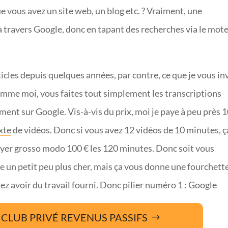
ue vous avez un site web, un blog etc. ? Vraiment, une
 travers Google, donc en tapant des recherches via le mot
ticles depuis quelques années, par contre, ce que je vous in
 comme moi, vous faites tout simplement les transcriptions
ent sur Google. Vis-à-vis du prix, moi je paye à peu près 
xte
de vidéos. Donc si vous avez 12 vidéos de 10 minutes, ç
ayer grosso modo 100 € les 120 minutes. Donc soit vous
e un petit peu plus cher, mais ça vous donne une fourchett
lez avoir du travail fourni. Donc pilier numéro 1 : Google
CLUB PRIVÉ REVENUS PASSIFS