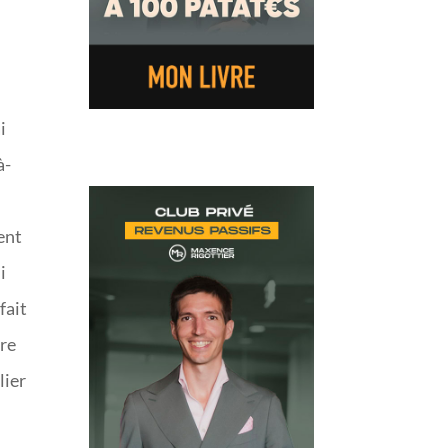
i
à-
ent
i
fait
tre
lier