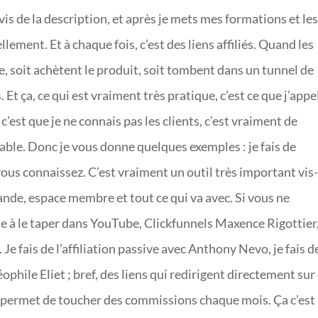
-vis de la description, et après je mets mes formations et le
ent. Et à chaque fois, c’est des liens affiliés. Quand les
te, soit achètent le produit, soit tombent dans un tunnel de
Et ça, ce qui est vraiment très pratique, c’est ce que j’appe
, c’est que je ne connais pas les clients, c’est vraiment de
iable. Donc je vous donne quelques exemples : je fais de
i vous connaissez. C’est vraiment un outil très important vis
nde, espace membre et tout ce qui va avec. Si vous ne
te à le taper dans YouTube, Clickfunnels Maxence Rigottier
. Je fais de l’affiliation passive avec Anthony Nevo, je fais d
héophile Eliet ; bref, des liens qui redirigent directement sur
 permet de toucher des commissions chaque mois. Ça c’est