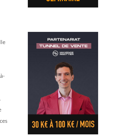
s
lle
-à-
,
e
 ces