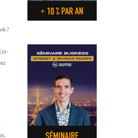
ok ?
Est-
sez
e
os,