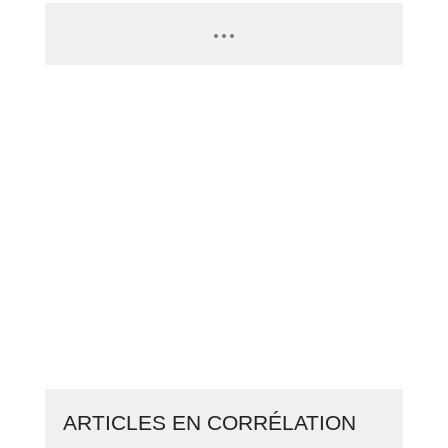
PASSEZ À L’ACTION
GAGNEZ 2 500€ PAR JOUR EN
COPIANT MES STRATÉGIES
CLIQUEZ ICI ET LANCEZ VOTRE
BUSINESS EN LIGNE
ARTICLES EN CORRÉLATION