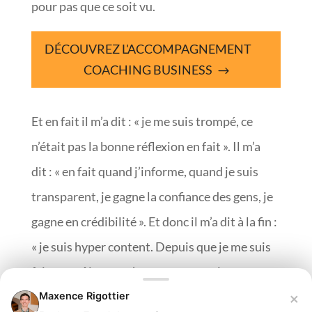
pour pas que ce soit vu.
DÉCOUVREZ L'ACCOMPAGNEMENT
COACHING BUSINESS
Et en fait il m’a dit : « je me suis trompé, ce
n’était pas la bonne réflexion en fait ». Il m’a
dit : « en fait quand j’informe, quand je suis
transparent, je gagne la confiance des gens, je
gagne en crédibilité ». Et donc il m’a dit à la fin :
« je suis hyper content. Depuis que je me suis
fait contrôler et qu’on a revu mon site
ensemble, j’ai augmenté mon business ». Donc
×
Maxence Rigottier