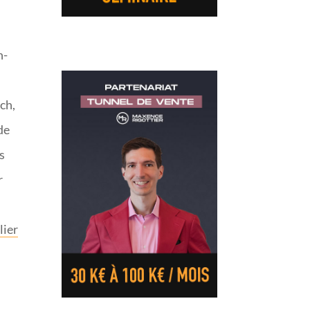
n-
ech,
nde
s
r
lier