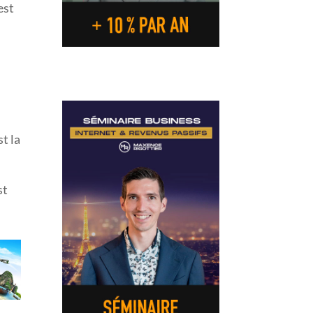
est
t la
,
st