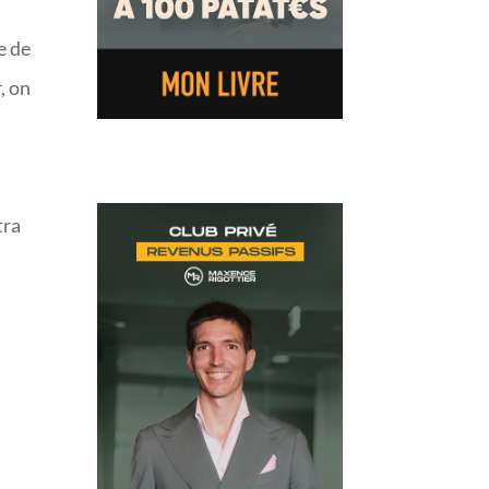
e de
, on
2
tra