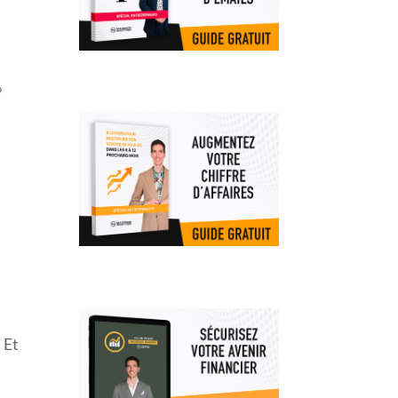
»
 Et