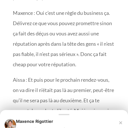
Maxence : Oui c’est une règle du business ça.
Délivrez ce que vous pouvez promettre sinon
ça fait des déçus ou vous avez aussi une
réputation après dans la tête des gens « il n’est
pas fiable, il n’est pas sérieux ». Donc ça fait
cheap pour votre réputation.
Aissa : Et puis pour le prochain rendez-vous,
on va dire il n’était pas là au premier, peut-être
qu’il ne sera pas là au deuxième. Et ça te
permet de garder ta liberté. Moi je sais que je
suis libre, si je veux diffuser une vidéo ce soir,
×
Maxence Rigottier