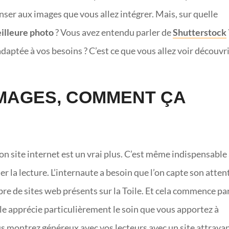
nser aux images que vous allez intégrer. Mais, sur quelle
eilleure photo
? Vous avez entendu parler de
Shutterstock
aptée à vos besoins ? C’est ce que vous allez voir découvr
IMAGES, COMMENT ÇA
son site internet est un vrai plus. C’est même indispensable
mer la lecture. L’internaute a besoin que l’on capte son atten
re de sites web présents sur la Toile. Et cela commence par
e apprécie particulièrement le soin que vous apportez à
us montrez généreux avec vos lecteurs avec un site attrayan