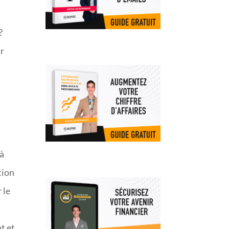
?
ir
 à
tion
 le
t et