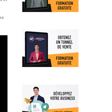
r
ure