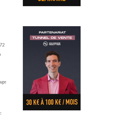
u
172
a
rage
F,