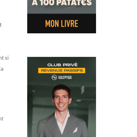
t
t si
Ça
a
ez