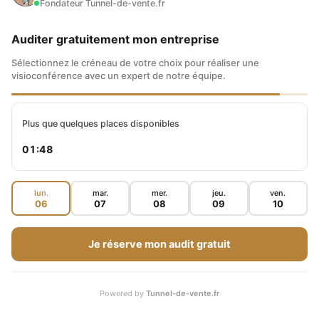
Fondateur Tunnel-de-vente.fr
COPIANT MES STRATÉGIES
Auditer gratuitement mon entreprise
Sélectionnez le créneau de votre choix pour réaliser une
CLIQUEZ ICI ET LANCEZ VOTRE
visioconférence avec un expert de notre équipe.
BUSINESS EN LIGNE
Plus que quelques places disponibles
ARTICLES EN CORRÉLATION
01:47
lun.
mar.
mer.
jeu.
ven.
06
07
08
09
10
Je réserve mon audit gratuit
Powered by
Tunnel-de-vente.fr