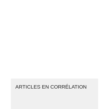
PASSEZ À L’ACTION
GAGNEZ 2 500€ PAR JOUR EN
COPIANT MES STRATÉGIES
CLIQUEZ ICI ET LANCEZ VOTRE
BUSINESS EN LIGNE
ARTICLES EN CORRÉLATION