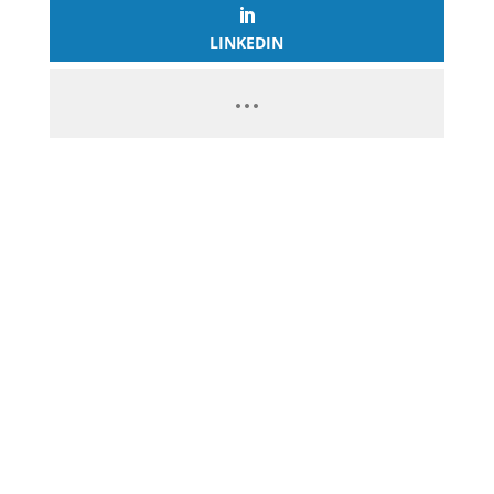
LINKEDIN
PASSEZ À L’ACTION
GAGNEZ 2 500€ PAR JOUR EN
COPIANT MES STRATÉGIES
CLIQUEZ ICI ET LANCEZ VOTRE
BUSINESS EN LIGNE