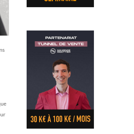
ans
que
ur