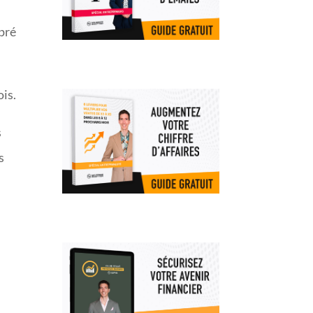
 pré
ois.
s
s