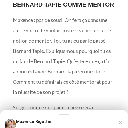
BERNARD TAPIE COMME MENTOR
Maxence : pas de souci. On fera ça dans une
autre vidéo. Je voulais juste revenir sur cette
notion de mentor. Toi, tu as eu par le passé
Bernard Tapie. Explique-nous pourquoi tu es
un fan de Bernard Tapie. Qu’est-ce que ça t’a
apporté d’avoir Bernard Tapie en mentor ?
Comment tu définirais ce côté mentorat pour
la réussite de son projet ?
Serge : moi, ce que j’aime chez ce grand
monsieur – on peut raconter ce qu’on veut,
×
Maxence Rigottier
mais c’est quelqu’un qui a énormément