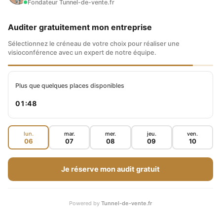
Fondateur Tunnel-de-vente.fr
d’énergie, qui a pas mal réussi. Si vous
Auditer gratuitement mon entreprise
regardez cette vidéo, je pense que vous avez
Sélectionnez le créneau de votre choix pour réaliser une
acquis à la réussite. En tout cas, ce n’est pas un
visioconférence avec un expert de notre équipe.
comique. – j’ai toujours été attiré par ce genre
Plus que quelques places disponibles
de personnage.
01:47
Quel a été leur secret de réussite, cette soif de
persévérance ? Qu’est-ce qui fait qu’il trouvait
lun.
mar.
mer.
jeu.
ven.
06
07
08
09
10
les bonnes personnes, qui savaient s’entourer
de managers qui donnaient l’envie aux jeunes
Je réserve mon audit gratuit
de se surpasser.
Powered by
Tunnel-de-vente.fr