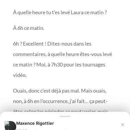
À quelle heure tu t’es levé Laura ce matin ?
À 6h ce matin.
6h ? Excellent ! Dites-nous dans les
commentaires, à quelle heure êtes-vous levé
ce matin ? Moi, à 7h30 pour les tournages
vidéo.
Ouais, donc c’est déjà pas mal. Mais ouais,
non, à 6h en l’occurrence, j’ai fait… ça peut-
être, selon les périodes ça peut varier, mais
c’est autour de 5h30-6 h justement. Mais la
×
Maxence Rigottier