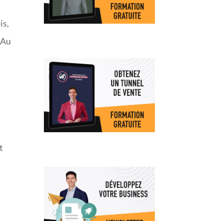
is,
 Au
t