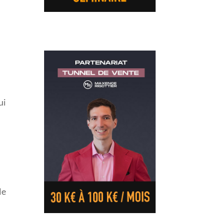
ui
le