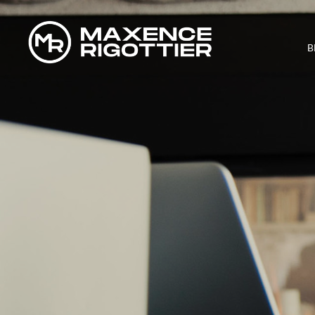
B
DE 0 À