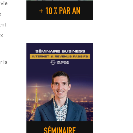
 vie
é
ent
ux
r la