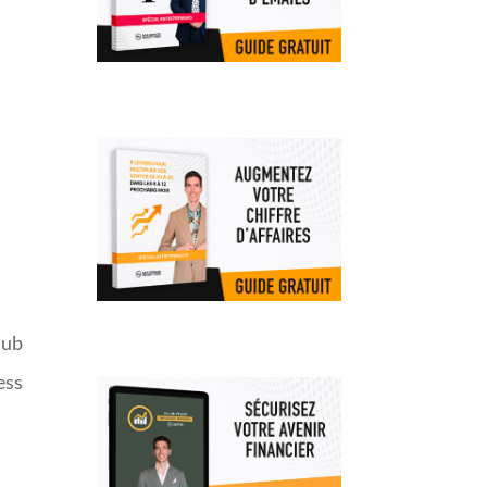
u
lub
ess