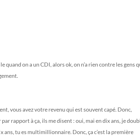
cile quand on a un CDI, alors ok, on n’a rien contre les gens q
ugement.
nt, vous avez votre revenu qui est souvent capé. Donc,
r par rapport à ça, ils me disent : oui, mai en dix ans, je doub
x ans, tu es multimillionnaire. Donc, ça c’est la première