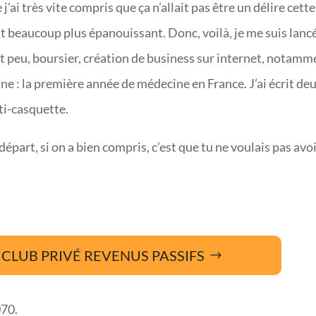
ai très vite compris que ça n’allait pas être un délire cette
it beaucoup plus épanouissant. Donc, voilà, je me suis lanc
t peu, boursier, création de business sur internet, notamm
e : la première année de médecine en France. J’ai écrit de
ti-casquette.
épart, si on a bien compris, c’est que tu ne voulais pas avoi
CLUB PRIVÉ REVENUS PASSIFS
070.