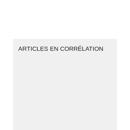
ACTION AJOUTÉE AU
PORTEFEUILLE D'UN TRADER
PRO
ARTICLES EN CORRÉLATION