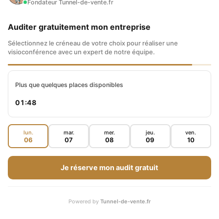
Fondateur Tunnel-de-vente.fr
Voilà, mes newsletters.
Auditer gratuitement mon entreprise
D’accord.
Sélectionnez le créneau de votre choix pour réaliser une
visioconférence avec un expert de notre équipe.
Ma notoriété.
Donc ouais, le bouche-à-oreille ?
Plus que quelques places disponibles
01:47
Le bouche-à-oreille, voilà.
lun.
mar.
mer.
jeu.
ven.
Parce que ça fait 26 ans que tu fais ce métier,
06
07
08
09
10
donc forcément tu as le carnet d’adresses qui
Je réserve mon audit gratuit
s’agrandit ?
Oui. Et puis aussi par exemple, je te donne un
Powered by
Tunnel-de-vente.fr
exemple tout bête, c’est : si par exemple je