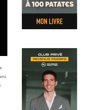
ue
ami.
r.