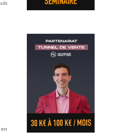
suis
y en