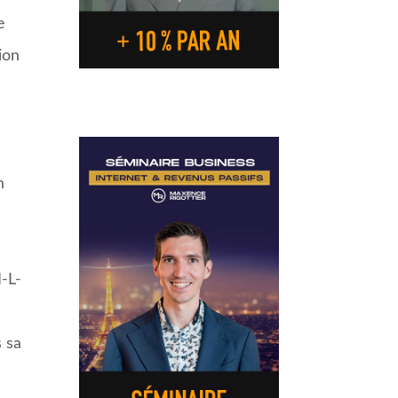
e
ion
n
I-L-
s sa