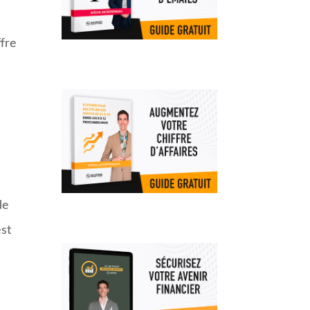
ffre
de
est