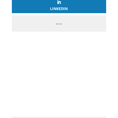
LINKEDIN
PASSEZ À L’ACTION
GAGNEZ 2 500€ PAR JOUR EN
COPIANT MES STRATÉGIES
CLIQUEZ ICI ET LANCEZ VOTRE
BUSINESS EN LIGNE