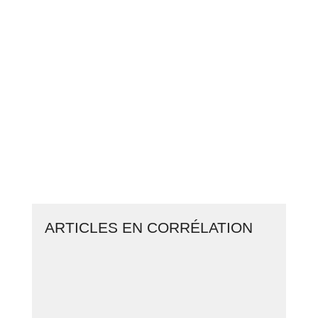
PASSEZ À L’ACTION
GAGNEZ 2 500€ PAR JOUR EN
COPIANT MES STRATÉGIES
CLIQUEZ ICI ET LANCEZ VOTRE
BUSINESS EN LIGNE
ARTICLES EN CORRÉLATION