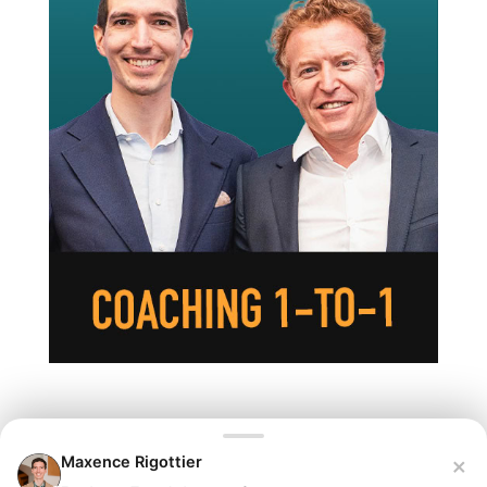
×
Maxence Rigottier