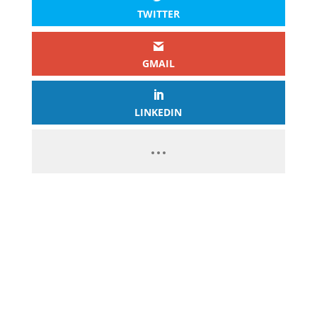
TWITTER
GMAIL
LINKEDIN
PASSEZ À L’ACTION
GAGNEZ 2 500€ PAR JOUR EN
COPIANT MES STRATÉGIES