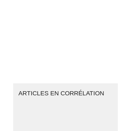
PASSEZ À L’ACTION
GAGNEZ 2 500€ PAR JOUR EN
COPIANT MES STRATÉGIES
CLIQUEZ ICI ET LANCEZ VOTRE
BUSINESS EN LIGNE
ARTICLES EN CORRÉLATION