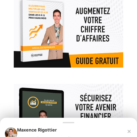
×
Maxence Rigottier