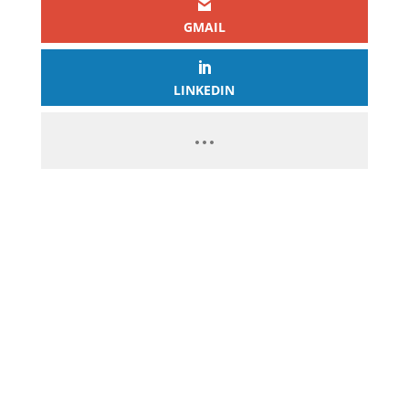
GMAIL
LINKEDIN
PASSEZ À L’ACTION
GAGNEZ 2 500€ PAR JOUR EN
COPIANT MES STRATÉGIES
CLIQUEZ ICI ET LANCEZ VOTRE