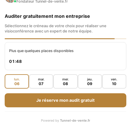
Fondateur Tunnel-de-vente.fr
option, c’est : est-ce que vous voulez une
assurance ? Est-ce que vous voulez une
Auditer gratuitement mon entreprise
location de voiture à l’arrivée ? Est-ce que vous
Sélectionnez le créneau de votre choix pour réaliser une
visioconférence avec un expert de notre équipe.
voulez louer un hôtel à l’arrivée ? Est-ce que…
Plus que quelques places disponibles
Comment se réinventer pour
À lire
01:47
pérenniser votre entreprise ?
lun.
mar.
mer.
jeu.
ven.
Maxence : vous avez d’autres bagages
06
07
08
09
10
Romain : d’autres bagages. Est-ce que vous
Je réserve mon audit gratuit
voulez upgrader à la classe supérieure ?
Certaines personnes achètent juste le billet et
Powered by
Tunnel-de-vente.fr
c’est tout, mais il y a un paquet de personnes