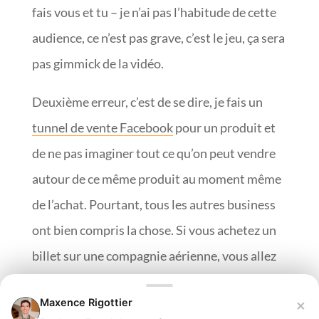
fais vous et tu – je n’ai pas l’habitude de cette
audience, ce n’est pas grave, c’est le jeu, ça sera
pas gimmick de la vidéo.
Deuxième erreur, c’est de se dire, je fais un
tunnel de vente Facebook
pour un produit et
de ne pas imaginer tout ce qu’on peut vendre
autour de ce même produit au moment même
de l’achat. Pourtant, tous les autres business
ont bien compris la chose. Si vous achetez un
billet sur une compagnie aérienne, vous allez
avoir plein d’options que pour vous dépensiez
×
Maxence Rigottier
plein d’argent dans votre billet. La première