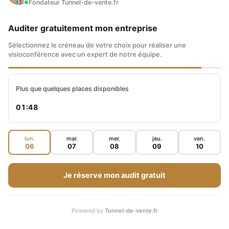
Fondateur Tunnel-de-vente.fr
UN ÉCRÉMAGE AUTOMATIQUE DE
Auditer gratuitement mon entreprise
VOTRE COMMUNAUTÉ SNAPCHAT AU
Sélectionnez le créneau de votre choix pour réaliser une
FIL DES STORIES
visioconférence avec un expert de notre équipe.
Alex : Ouais, c’est sûr. Après, c’est le travail qui
Plus que quelques places disponibles
doit se faire en amont de prendre l’habitude
01:47
d’apporter de la valeur parce que si vos story
ne sont pas intéressantes et pas engageantes,
lun.
mar.
mer.
jeu.
ven.
ben parfois, ils vont se dire…
06
07
08
09
10
Maxence : Ben, les gens ils se désabonnent et
Je réserve mon audit gratuit
se disent c’est quoi ce Bullshit !
Powered by
Tunnel-de-vente.fr
Alex : Ouais, ils ne vont peut-être pas regarder