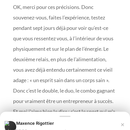
OK, merci pour ces précisions. Donc
souvenez-vous, faites l’expérience, testez
pendant sept jours déjà pour voir qu’est-ce
que vous ressentez vous, à l’intérieur de vous
physiquement et sur le plan de l’énergie. Le
deuxième relais, en plus de l’alimentation,
vous avez déjà entendu certainement ce vieil
adage : « un esprit sain dans un corps sain ».
Donc c’est le double, le duo, le combo gagnant
pour vraiment être un entrepreneur à succès.
Et moi j’aime bien le dire : c’est le sport qui m’a
toujours évité le burnout. Si vous passez une
×
Maxence Rigottier