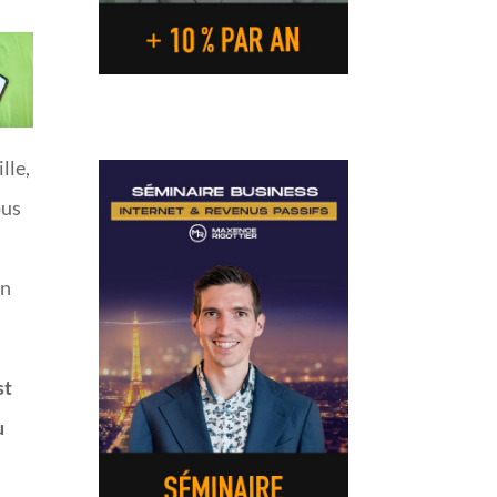
lle,
ous
on
st
ù