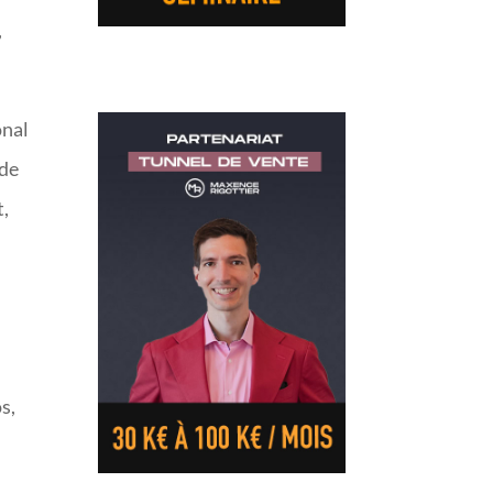
,
onal
 de
t,
s,