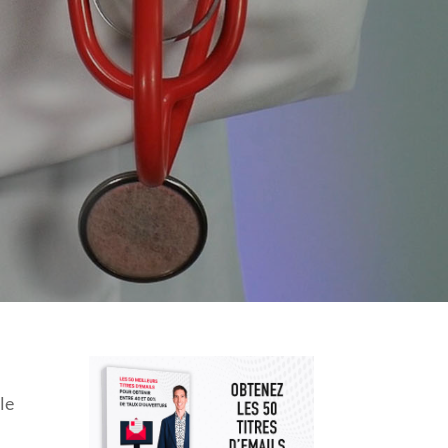
IAL ?
le