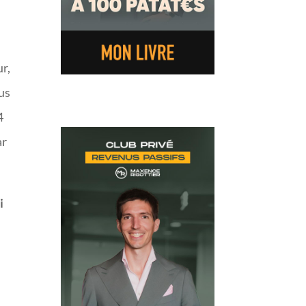
ur,
ous
4
ar
i