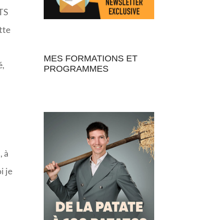
BTS
tte
MES FORMATIONS ET
é,
PROGRAMMES
, à
i je
s