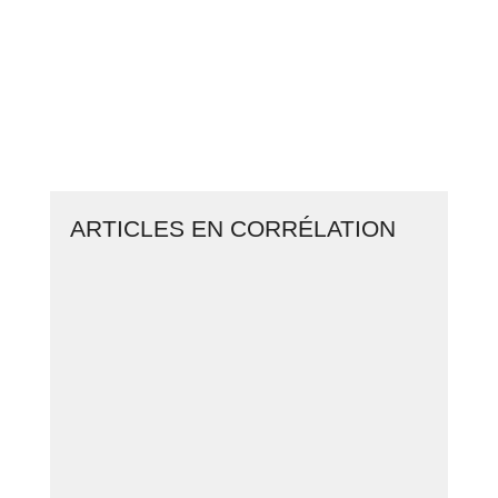
COPIANT MES STRATÉGIES
CLIQUEZ ICI ET LANCEZ VOTRE
BUSINESS EN LIGNE
ARTICLES EN CORRÉLATION