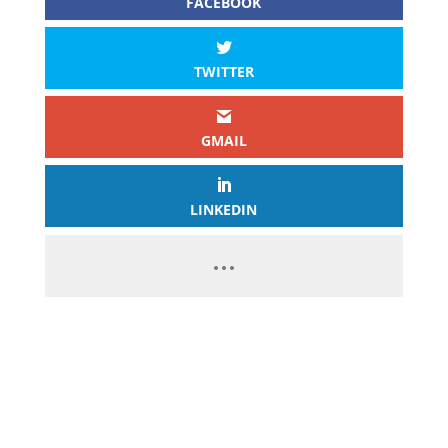
FACEBOOK
TWITTER
GMAIL
LINKEDIN
PASSEZ À L’ACTION
GAGNEZ 2 500€ PAR JOUR EN