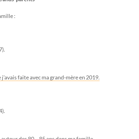
mille :
7).
ue j’avais faite avec ma grand-mère en 2019.
4).
 autour des 80 – 85 ans dans ma famille.