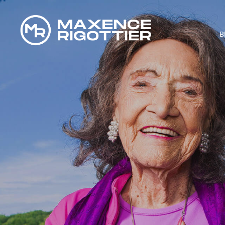
B
PEUT-