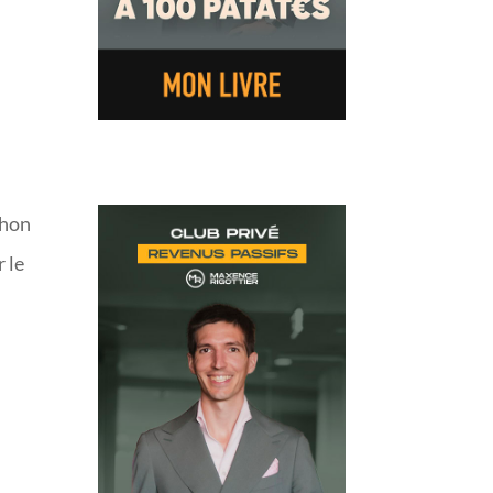
thon
r le