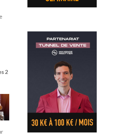
e
t
es 2
ur