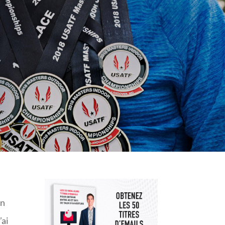
en
’ai