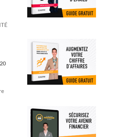
ANTÉ
120
re