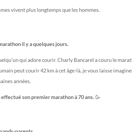
mmes vivent plus longtemps que les hommes.
arathon il y a quelques jours.
uelqu’un qui adore courir. Charly Bancarel a couru le mara
umain peut courir 42 km à cet âge-là, je vous laisse imagine
haines années.
t a effectué son premier marathon à 70 ans.
🥳
 grands-parents