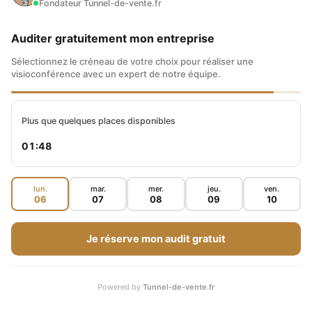
Fondateur Tunnel-de-vente.fr
Auditer gratuitement mon entreprise
FACEBOOK
Sélectionnez le créneau de votre choix pour réaliser une
visioconférence avec un expert de notre équipe.
TWITTER
Plus que quelques places disponibles
GMAIL
01:47
lun.
mar.
mer.
jeu.
ven.
LINKEDIN
06
07
08
09
10
Je réserve mon audit gratuit
BOURSE
Powered by
Tunnel-de-vente.fr