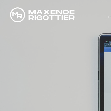
B
DE 0 À 600