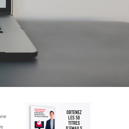
nne
de