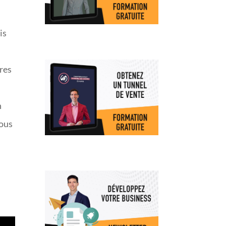
is
res
n
vous