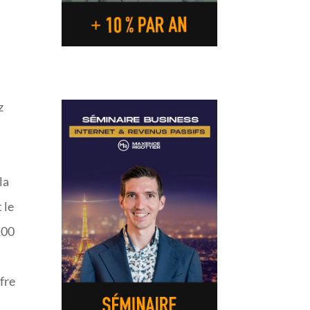
z
la
 le
100
fre
t