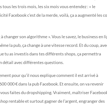
tous les trois mois, les six mois vous entendez : « le
blicité Facebook c’est de la merde, voilà, ça a augmenté les c
 à changer son algorithme ». Vous le savez, le business en l
ême la pub, ça change à une vitesse record. Et du coup, ave
ue tu as investis dans tes différents shops, ça permettra
en détail avec différentes questions.
vement pour qu’il nous explique comment il est arrivé à
 600 000 € dans la pub Facebook. Et ensuite, on va revenir
 si vous faites du dropshipping. Vraiment, maîtriser Faceboo
 shop rentable et surtout gagner de l’argent, engranger des