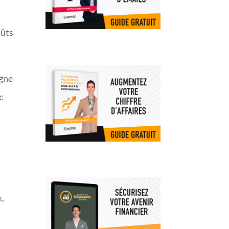
oûts
igne
c
k,