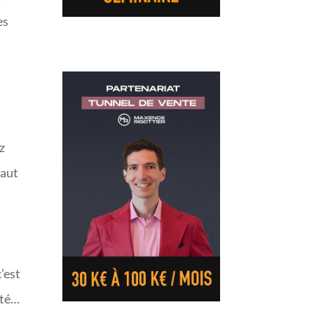
es
z
vaut
c’est
eté…