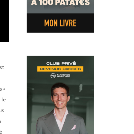
e
st
s «
 le
us
n
sé