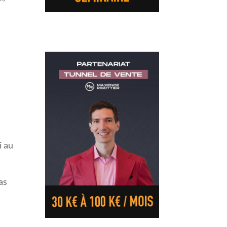
i au
as