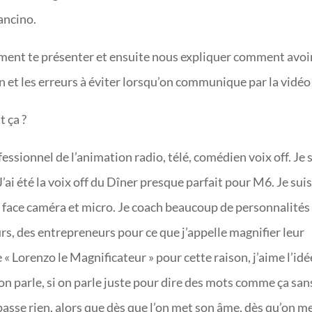
ancino.
ement te présenter et ensuite nous expliquer comment avoi
 et les erreurs à éviter lorsqu’on communique par la vidéo
t ça ?
essionnel de l’animation radio, télé, comédien voix off. Je 
J’ai été la voix off du Dîner presque parfait pour M6. Je sui
ic face caméra et micro. Je coach beaucoup de personnalités
, des entrepreneurs pour ce que j’appelle magnifier leur
« Lorenzo le Magnificateur » pour cette raison, j’aime l’idé
on parle, si on parle juste pour dire des mots comme ça san
 passe rien, alors que dès que l’on met son âme, dès qu’on m