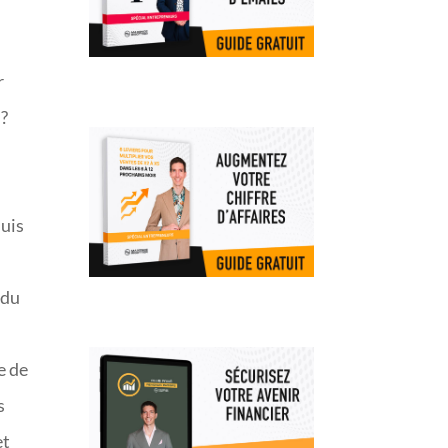
r
 ?
suis
s
 du
e de
s
et