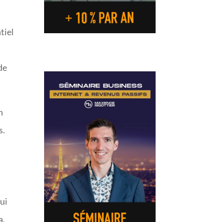
tiel
 de
n
s.
qui
a,