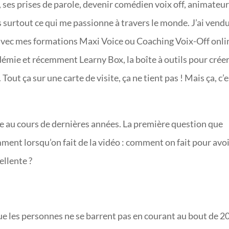
 ses prises de parole, devenir comédien voix off, animateu
s surtout ce qui me passionne à travers le monde. J’ai vend
avec mes formations Maxi Voice ou Coaching Voix-Off onli
démie et récemment Learny Box, la boîte à outils pour créer
out ça sur une carte de visite, ça ne tient pas ! Mais ça, c’e
e au cours de dernières années. La première question que
ent lorsqu’on fait de la vidéo : comment on fait pour avo
ellente ?
ue les personnes ne se barrent pas en courant au bout de 2