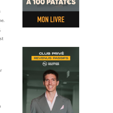
r
u
ne.
,
st
ir
0