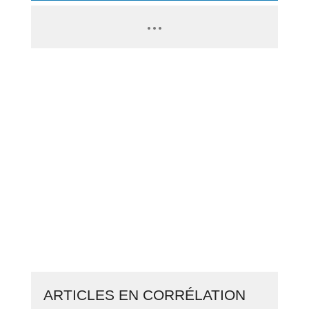
PASSEZ À L’ACTION
GAGNEZ 2 500€ PAR JOUR EN
COPIANT MES STRATÉGIES
CLIQUEZ ICI ET LANCEZ VOTRE
BUSINESS EN LIGNE
ARTICLES EN CORRÉLATION