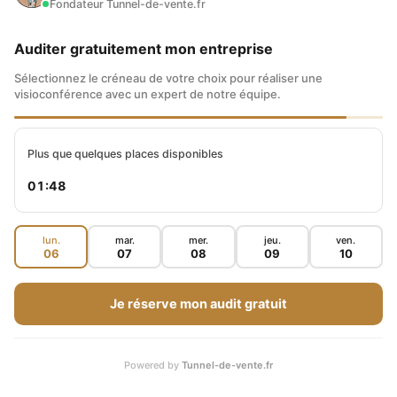
Fondateur Tunnel-de-vente.fr
ACTION AJOUTÉE AU
Auditer gratuitement mon entreprise
PORTEFEUILLE D'UN TRADER
PRO
Sélectionnez le créneau de votre choix pour réaliser une
visioconférence avec un expert de notre équipe.
ARTICLES EN CORRÉLATION
Plus que quelques places disponibles
01:47
lun.
mar.
mer.
jeu.
ven.
06
07
08
09
10
Je réserve mon audit gratuit
Powered by
Tunnel-de-vente.fr