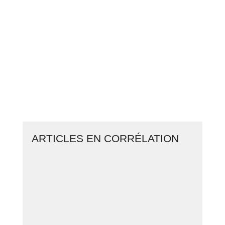
GAGNEZ 2 500€ PAR JOUR EN
COPIANT MES STRATÉGIES
CLIQUEZ ICI ET LANCEZ VOTRE
BUSINESS EN LIGNE
ARTICLES EN CORRÉLATION