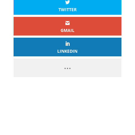
TWITTER
GMAIL
LINKEDIN
PASSEZ À L’ACTION
GAGNEZ 2 500€ PAR JOUR EN
COPIANT MES STRATÉGIES