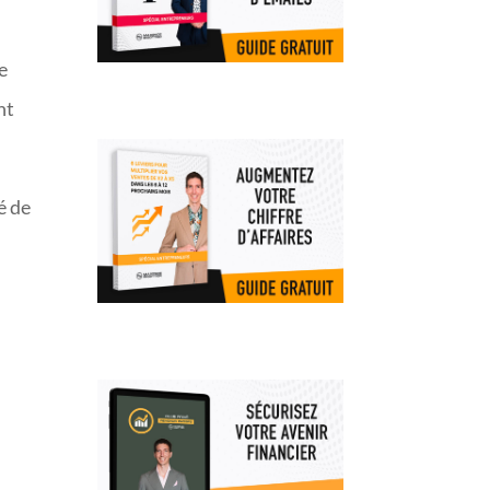
e
nt
é de