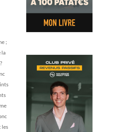
ne ;
 la
?
onc
ints
nts
e me
donc
 les