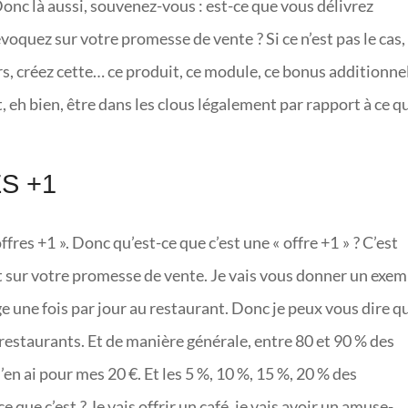
Donc là aussi, souvenez-vous : est-ce que vous délivrez
quez sur votre promesse de vente ? Si ce n’est pas le cas,
s, créez cette… ce produit, ce module, ce bonus additionnel
ut, eh bien, être dans les clous légalement par rapport à ce q
S +1
offres +1 ». Donc qu’est-ce que c’est une « offre +1 » ? C’est
it sur votre promesse de vente. Je vais vous donner un exe
e une fois par jour au restaurant. Donc je peux vous dire q
e restaurants. Et de manière générale, entre 80 et 90 % des
 j’en ai pour mes 20 €. Et les 5 %, 10 %, 15 %, 20 % des
e que c’est ? Je vais offrir un café, je vais avoir un amuse-