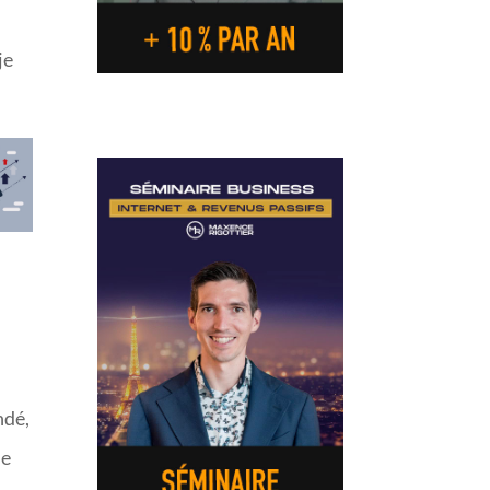
je
ndé,
ne