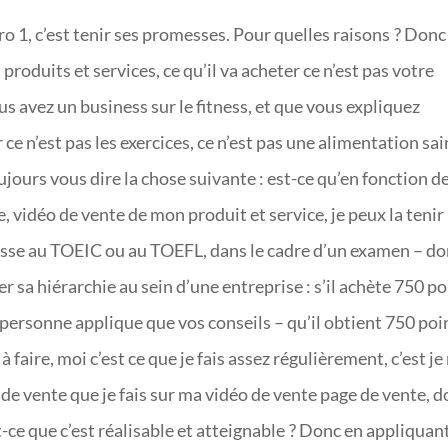
ro 1, c’est tenir ses promesses. Pour quelles raisons ? Donc
roduits et services, ce qu’il va acheter ce n’est pas votre
us avez un business sur le fitness, et que vous expliquez
ce n’est pas les exercices, ce n’est pas une alimentation sai
ujours vous dire la chose suivante : est-ce qu’en fonction de
 vidéo de vente de mon produit et service, je peux la tenir 
resse au TOEIC ou au TOEFL, dans le cadre d’un examen – d
sa hiérarchie au sein d’une entreprise : s’il achète 750 po
 personne applique que vos conseils – qu’il obtient 750 poi
 faire, moi c’est ce que je fais assez régulièrement, c’est j
e de vente que je fais sur ma vidéo de vente page de vente, 
t-ce que c’est réalisable et atteignable ? Donc en appliquant