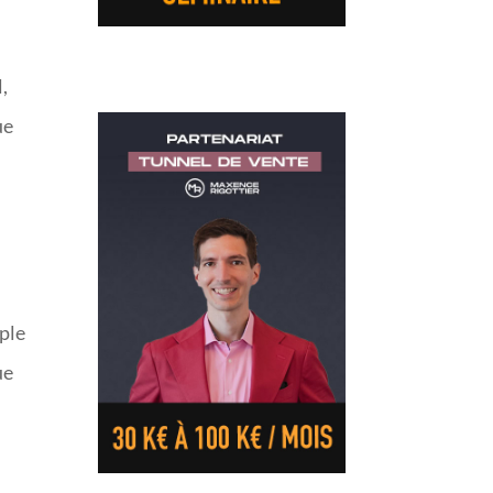
,
ue
mple
ue