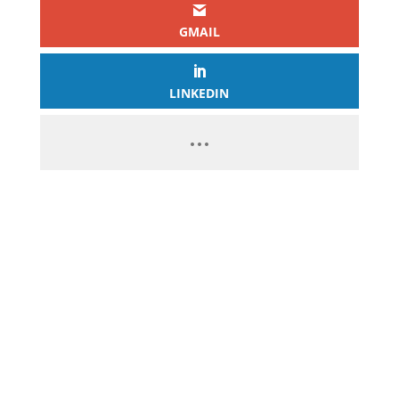
GMAIL
LINKEDIN
PASSEZ À L’ACTION
GAGNEZ 2 500€ PAR JOUR EN
COPIANT MES STRATÉGIES
CLIQUEZ ICI ET LANCEZ VOTRE