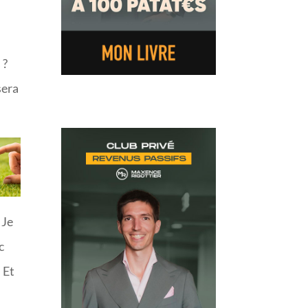
 ?
sera
 Je
c
 Et