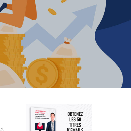
UCES
et