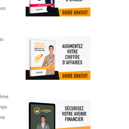
vous
us
s
même
emps
me