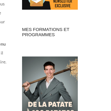
ous
e
sur
MES FORMATIONS ET
PROGRAMMES
enu
il
ire.