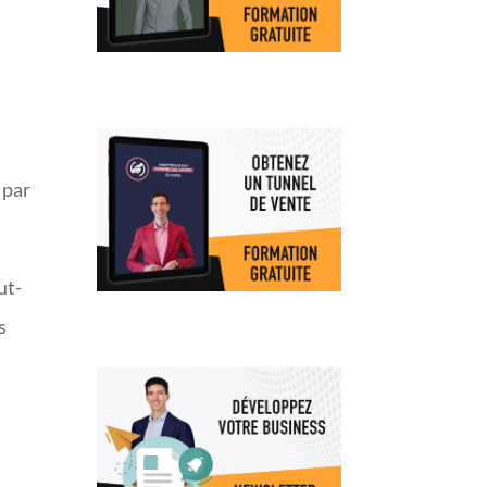
 par
ut-
s