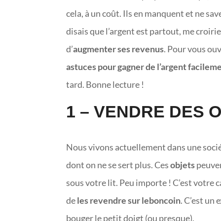
cela, à un coût. Ils en manquent et ne s
disais que l’argent est partout, me croiriez
d’
augmenter ses revenus
. Pour vous ouv
astuces pour gagner de l’argent facilem
tard. Bonne lecture !
1 – VENDRE DES 
Nous vivons actuellement dans une soc
dont on ne se sert plus. Ces
objets
peuven
sous votre lit. Peu importe ! C’est votre c
de
les revendre sur leboncoin
. C’est un
bouger le petit doigt (ou presque).