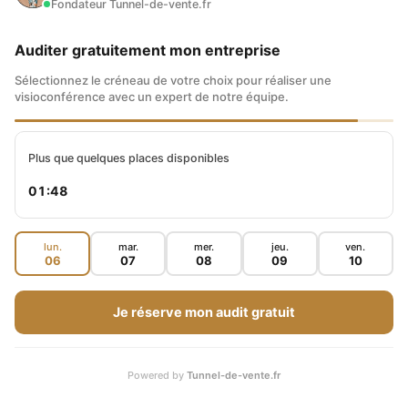
Fondateur Tunnel-de-vente.fr
et les prioriser pour y voir plus clair.
Auditer gratuitement mon entreprise
Sélectionnez le créneau de votre choix pour réaliser une
Chacun des moyens que vous
visioconférence avec un expert de notre équipe.
venez de voir est important.
Plus que quelques places disponibles
Aucun ne doit être ignoré.
01:47
Lancez-vous à fond. Soyez à
l’écoute de vos besoins et
lun.
mar.
mer.
jeu.
ven.
06
07
08
09
10
vous trouverez votre voie.
Je réserve mon audit gratuit
DÉCOUVREZ L'ACCOMPAGNEMENT
Powered by
Tunnel-de-vente.fr
COACHING BUSINESS