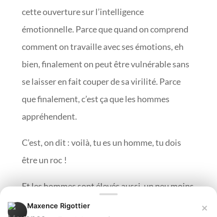
cette ouverture sur l’intelligence
émotionnelle. Parce que quand on comprend
comment on travaille avec ses émotions, eh
bien, finalement on peut être vulnérable sans
se laisser en fait couper de sa virilité. Parce
que finalement, c’est ça que les hommes
appréhendent.
C’est, on dit : voilà, tu es un homme, tu dois
être un roc !
Et les hommes sont élevés aussi, un peu moins
aujourd’hui, mais c’était encore vrai il y a
×
Maxence Rigottier