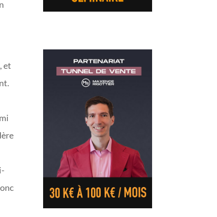
un
, et
nt.
emi
dère
i-
donc