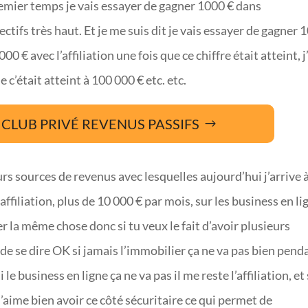
remier temps je vais essayer de gagner 1000 € dans
jectifs très haut. Et je me suis dit je vais essayer de gagner 
0 € avec l’affiliation une fois que ce chiffre était atteint, j
 c’était atteint à 100 000 € etc. etc.
CLUB PRIVÉ REVENUS PASSIFS
urs sources de revenus avec lesquelles aujourd’hui j’arrive 
affiliation, plus de 10 000 € par mois, sur les business en li
r la même chose donc si tu veux le fait d’avoir plusieurs
e se dire OK si jamais l’immobilier ça ne va pas bien pend
 le business en ligne ça ne va pas il me reste l’affiliation, et 
j’aime bien avoir ce côté sécuritaire ce qui permet de