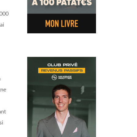
1000
’ai
à
gne
ant
si