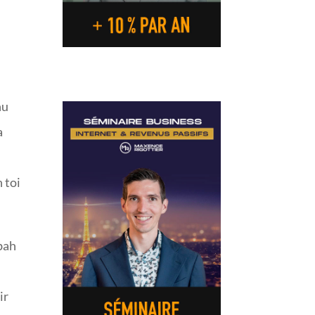
nu
a
 toi
 bah
ir