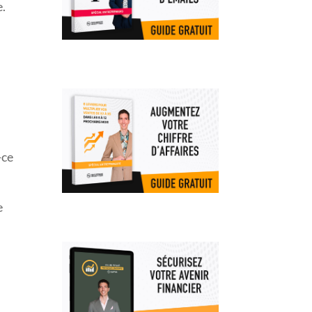
e.
-ce
e