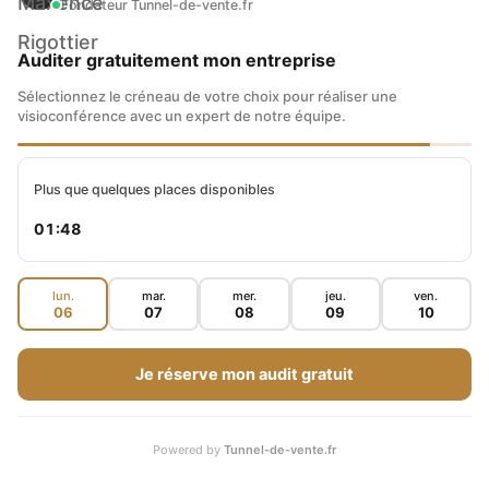
Fondateur Tunnel-de-vente.fr
l’art du pitching. C’est supprimer les choses
Auditer gratuitement mon entreprise
qui sont inutiles, qui ne vont pas servir votre
Sélectionnez le créneau de votre choix pour réaliser une
objectif.
visioconférence avec un expert de notre équipe.
Maxence : souvenez-vous, structurez,
Plus que quelques places disponibles
synthétisez, répétez et préparez et ça va vous
01:47
permettre de bien capter. La synthétique, c’est
le bonus gratuit. Ça va surtout permettre
lun.
mar.
mer.
jeu.
ven.
06
07
08
09
10
d’avoir une audience qui va être captive. Merci
Michel.
Je réserve mon audit gratuit
DÉCOUVREZ L'ACCOMPAGNEMENT
Powered by
Tunnel-de-vente.fr
COACHING BUSINESS