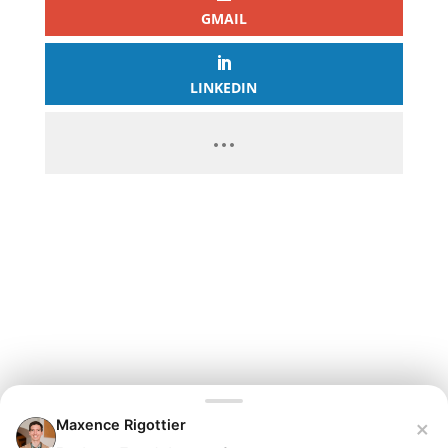
GMAIL
LINKEDIN
PASSEZ À L’ACTION
GAGNEZ 2 500€ PAR JOUR EN
COPIANT MES STRATÉGIES
CLIQUEZ ICI ET LANCEZ VOTRE
×
Maxence Rigottier