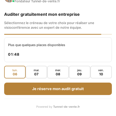
BUSINESS EN LIGNE
Fondateur Tunnel-de-vente.fr
Auditer gratuitement mon entreprise
ARTICLES EN CORRÉLATION
Sélectionnez le créneau de votre choix pour réaliser une
visioconférence avec un expert de notre équipe.
Plus que quelques places disponibles
01:47
lun.
mar.
mer.
jeu.
ven.
06
07
08
09
10
Je réserve mon audit gratuit
Powered by
Tunnel-de-vente.fr