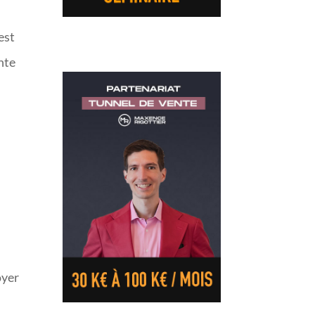
est
onte
oyer