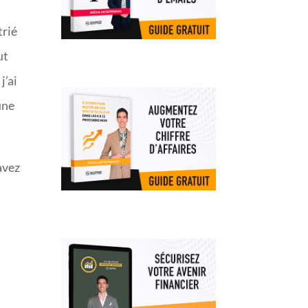
trié
ut
j’ai
une
avez