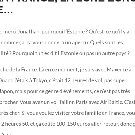
IE…
 merci Jonathan, pourquoi l’Estonie ? Qu’est-ce qu’il y a
e, comme ça, ça vous donnera un aperçu. Quels sont les
lité ? Pourquoi tu t’es dit l’Estonie ou pas un autre pays ?
oche de la France. Là en ce moment, je suis avec Maxence à
nd j’étais à Tokyo, c’était 12 heures de vol, pas super
 Japon, mais pour ce genre d’événements, ce n’est pas très
rocher. Vous avez un vol Tallinn Paris avec Air Baltic. C’es
rès cher. Si vous voulez visiter votre famille en France, vo
, 2 heures 50, et ça coûte 100-150 euros aller-retour, donc 
 Asie.