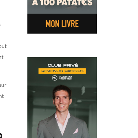
e
Tout
st
sur
nt
,