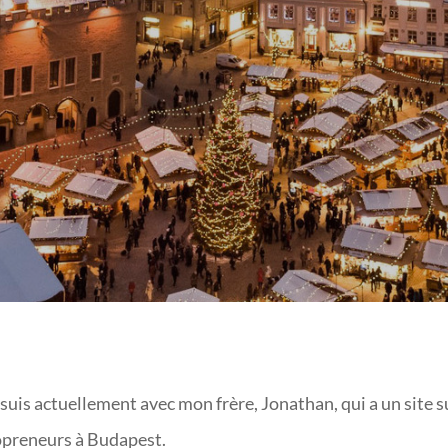
BUSINESS OFFSHORE
 suis actuellement avec mon frère, Jonathan, qui a un site s
fopreneurs à Budapest.