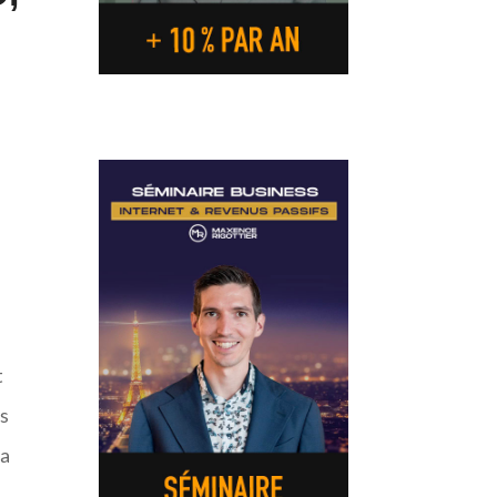
t
us
ça